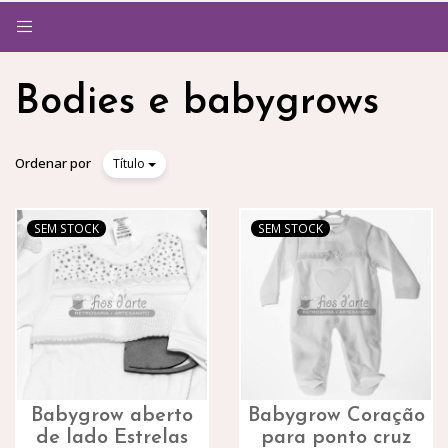
Alternar
navegação
Bodies e babygrows
Ordenar por
Título
SEM STOCK
SEM STOCK
Babygrow aberto
Babygrow Coração
de lado Estrelas
para ponto cruz