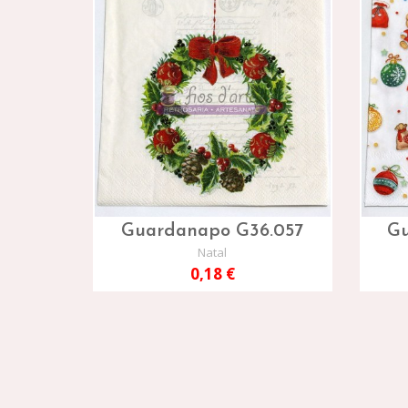
Guardanapo G36.057
Gu
Natal
0,18 €