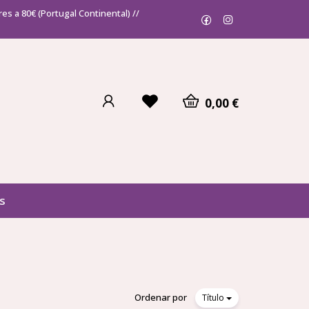
es a 80€ (Portugal Continental) //
0,00 €
s
Ordenar por
Título