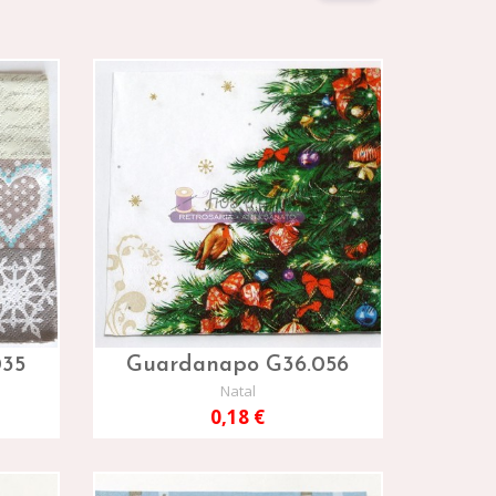
035
Guardanapo G36.056
Natal
0,18 €