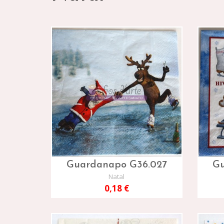
Guardanapo G36.027
Gu
Natal
0,18 €