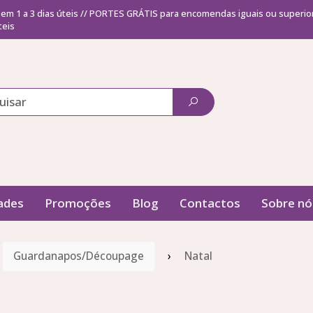
o em 1 a 3 dias úteis // PORTES GRÁTIS para encomendas iguais ou superior
teis
ades
Promoções
Blog
Contactos
Sobre nó
Guardanapos/Découpage
Natal