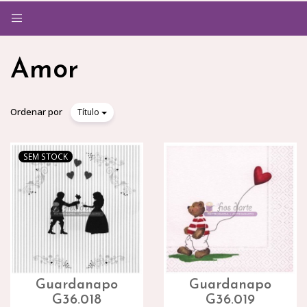
Alternar
navegação
Amor
Ordenar por
Título
SEM STOCK
Guardanapo
Guardanapo
G36.018
G36.019